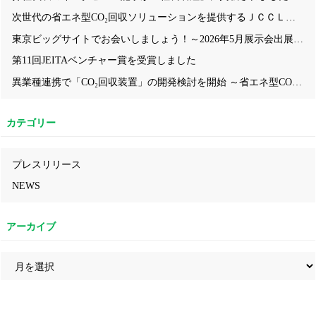
次世代の省エネ型CO₂回収ソリューションを提供するＪＣＣＬ、「第2回CCUS EXPO～CO₂の分離・回収・利用・貯蔵技術展」に出展！ ― 九州大学発の省エネ型CO₂回収技術について、ブース内セミナーや模型・動画を活用しながらわかりやすくご紹介 ―
東京ビッグサイトでお会いしましょう！～2026年5月展示会出展情報～
第11回JEITAベンチャー賞を受賞しました
異業種連携で「CO₂回収装置」の開発検討を開始 ～省エネ型CO₂回収技術により、中小企業にも導入しやすいモデルの構築を目指す～
カテゴリー
プレスリリース
NEWS
アーカイブ