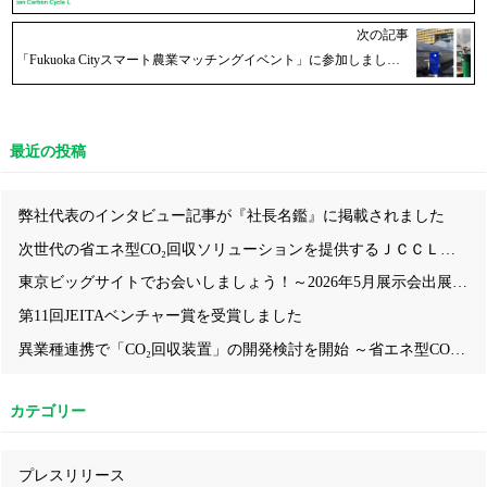
次の記事
「Fukuoka Cityスマート農業マッチングイベント」に参加しました！
最近の投稿
弊社代表のインタビュー記事が『社長名鑑』に掲載されました
次世代の省エネ型CO₂回収ソリューションを提供するＪＣＣＬ、「第2回CCUS EXPO～CO₂の分離・回収・利用・貯蔵技術展」に出展！ ― 九州大学発の省エネ型CO₂回収技術について、ブース内セミナーや模型・動画を活用しながらわかりやすくご紹介 ―
東京ビッグサイトでお会いしましょう！～2026年5月展示会出展情報～
第11回JEITAベンチャー賞を受賞しました
異業種連携で「CO₂回収装置」の開発検討を開始 ～省エネ型CO₂回収技術により、中小企業にも導入しやすいモデルの構築を目指す～
カテゴリー
プレスリリース