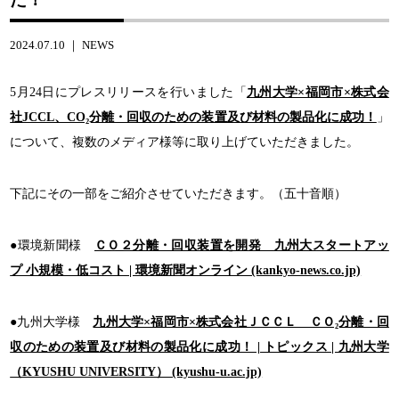
2024.07.10 ｜
NEWS
5月24日にプレスリリースを行いました「
九州大学×福岡市×株式会
社JCCL、CO₂分離・回収のための装置及び材料の製品化に成功！
」
について、複数のメディア様等に取り上げていただきました。
下記にその一部をご紹介させていただきます。（五十音順）
●環境新聞様
ＣＯ２分離・回収装置を開発 九州大スタートアッ
プ 小規模・低コスト | 環境新聞オンライン (kankyo-news.co.jp)
●九州大学様
九州大学×福岡市×株式会社ＪＣＣＬ ＣＯ₂分離・回
収のための装置及び材料の製品化に成功！ | トピックス | 九州大学
（KYUSHU UNIVERSITY） (kyushu-u.ac.jp)