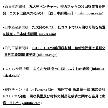
●西日本新聞様
九大発ベンチャー、排ガスからCO2回収装置を開
発 コストは従来の4分の1｜【西日本新聞me】 (nishinippon.co.jp)
●日本経済新聞様
九大発のJCCL、低コストでCO2回収可能な装置
を販売 – 日本経済新聞 (nikkei.com)
●日刊工業新聞様
JCCL、CO2分離回収材料 信頼性評価で差別化
| 日刊工業新聞 電子版 (nikkan.co.jp)
●ふくおか経済様
ふくおか経済 vol.431 | ふくおか経済 (fukuoka-
keizai.co.jp)
●福岡チャンネル by Fukuoka City
福岡市長 高島宗一郎 株式会社
JCCL CO2分離・回収装置及び材料の製品化成功に関する会見に出
席しました (youtube.com)