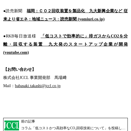
●読売新聞
福岡：ＣＯ２回収装置を製品化 九大新興企業など 従
来より省エネ：地域ニュース : 読売新聞 (yomiuri.co.jp)
●RKB毎日放送様
「低コストで効率的に」排ガスからCO2を分
離・回収する装置 九大発のスタートアップ企業が開発
(youtube.com)
【お問い合わせ】
株式会社JCCL 事業開発部 馬場﨑
Mail：
babasaki.takashi@jccl.co.jp
前の記事
コラム「低コストかつ高効率なCO₂回収技術について」を投稿しました！