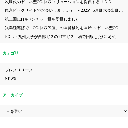
次世代の省エネ型CO₂回収ソリューションを提供するＪＣＣＬ、「第2回CCUS EXPO～CO₂の分離・回収・利用・貯蔵技術展」に出展！ ― 九州大学発の省エネ型CO₂回収技術について、ブース内セミナーや模型・動画を活用しながらわかりやすくご紹介 ―
東京ビッグサイトでお会いしましょう！～2026年5月展示会出展情報～
第11回JEITAベンチャー賞を受賞しました
異業種連携で「CO₂回収装置」の開発検討を開始 ～省エネ型CO₂回収技術により、中小企業にも導入しやすいモデルの構築を目指す～
JCCL・九州大学が西部ガスの都市ガス工場で回収したCO₂からカーボンニュートラルな都市ガス『e-methane』が合成されクリーンガス証書を取得しました！
カテゴリー
プレスリリース
NEWS
アーカイブ